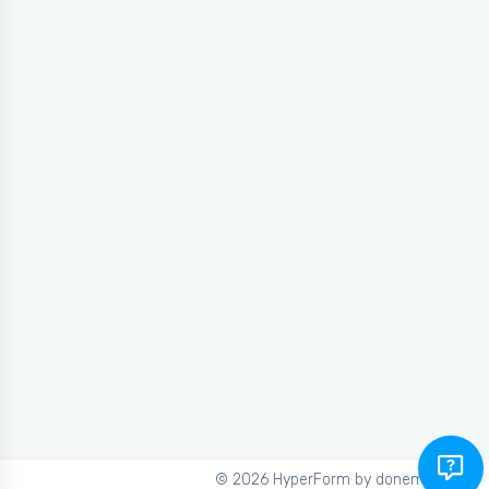
©
2026 HyperForm by donemika inc.